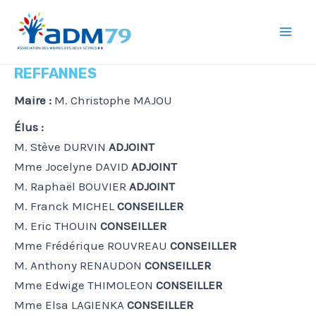
Aller
Mai
au
Men
contenu
REFFANNES
Maire :
M. Christophe MAJOU
Élus :
M. Stève DURVIN
ADJOINT
Mme Jocelyne DAVID
ADJOINT
M. Raphaël BOUVIER
ADJOINT
M. Franck MICHEL
CONSEILLER
M. Eric THOUIN
CONSEILLER
Mme Frédérique ROUVREAU
CONSEILLER
M. Anthony RENAUDON
CONSEILLER
Mme Edwige THIMOLEON
CONSEILLER
Mme Elsa LAGIENKA
CONSEILLER