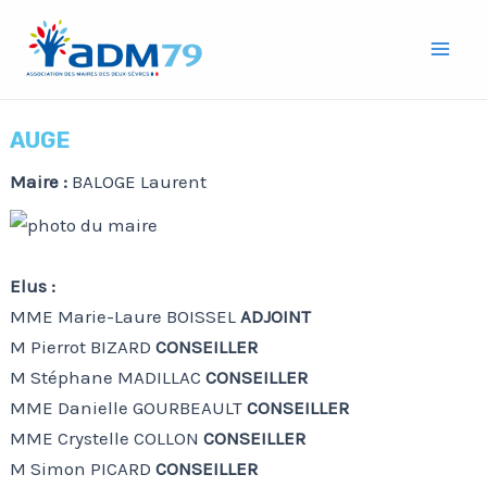
Aller
Mai
au
Men
contenu
AUGE
Maire :
BALOGE Laurent
Elus :
MME Marie-Laure BOISSEL
ADJOINT
M Pierrot BIZARD
CONSEILLER
M Stéphane MADILLAC
CONSEILLER
MME Danielle GOURBEAULT
CONSEILLER
MME Crystelle COLLON
CONSEILLER
M Simon PICARD
CONSEILLER