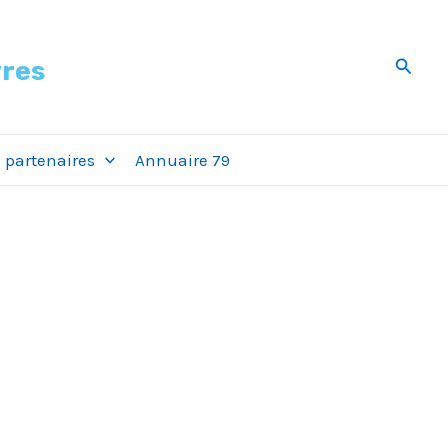
Recher
vres
 partenaires
Annuaire 79