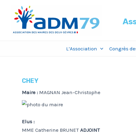
Aller
au
Ass
contenu
L’Association
Congrès des
CHEY
Maire :
MAGNAN Jean-Christophe
Elus :
MME Catherine BRUNET
ADJOINT