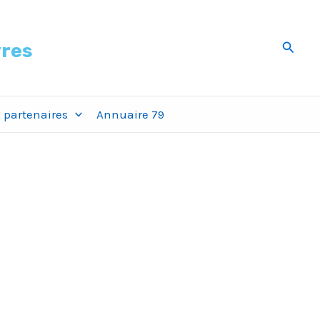
Recher
vres
 partenaires
Annuaire 79