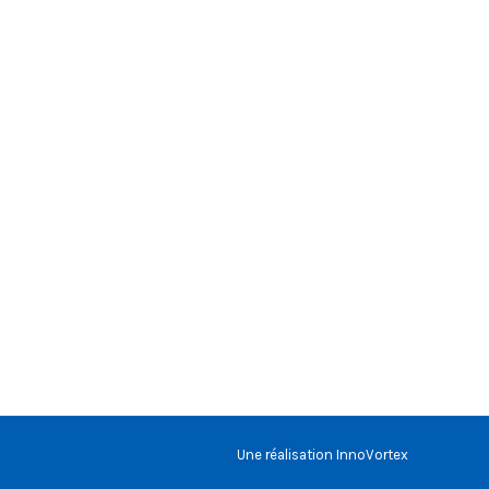
Une réalisation
InnoVortex