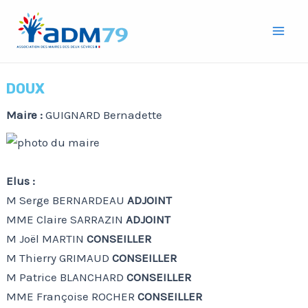
Aller
Mai
au
Men
contenu
DOUX
Maire :
GUIGNARD Bernadette
Elus :
M Serge BERNARDEAU
ADJOINT
MME Claire SARRAZIN
ADJOINT
M Joël MARTIN
CONSEILLER
M Thierry GRIMAUD
CONSEILLER
M Patrice BLANCHARD
CONSEILLER
MME Françoise ROCHER
CONSEILLER