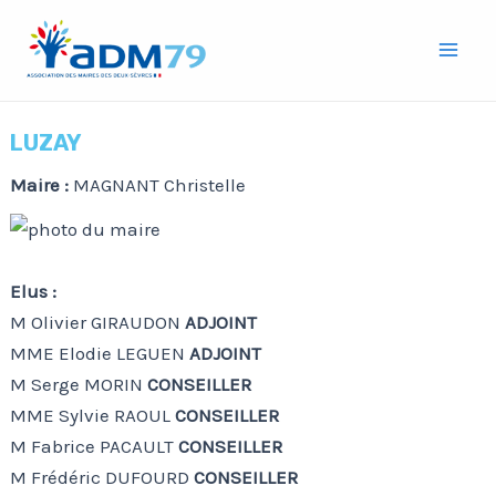
Aller
Mai
au
Men
contenu
LUZAY
Maire :
MAGNANT Christelle
Elus :
M Olivier GIRAUDON
ADJOINT
MME Elodie LEGUEN
ADJOINT
M Serge MORIN
CONSEILLER
MME Sylvie RAOUL
CONSEILLER
M Fabrice PACAULT
CONSEILLER
M Frédéric DUFOURD
CONSEILLER