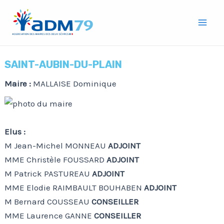
Aller
Mai
au
Men
contenu
SAINT-AUBIN-DU-PLAIN
Maire :
MALLAISE Dominique
Elus :
M Jean-Michel MONNEAU
ADJOINT
MME Christèle FOUSSARD
ADJOINT
M Patrick PASTUREAU
ADJOINT
MME Elodie RAIMBAULT BOUHABEN
ADJOINT
M Bernard COUSSEAU
CONSEILLER
MME Laurence GANNE
CONSEILLER