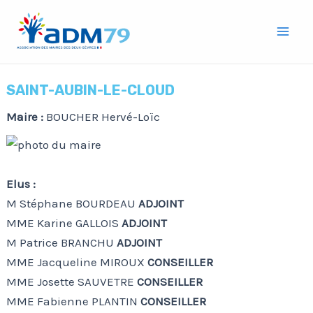
Aller
Mai
au
Men
contenu
SAINT-AUBIN-LE-CLOUD
Maire :
BOUCHER Hervé-Loïc
Elus :
M Stéphane BOURDEAU
ADJOINT
MME Karine GALLOIS
ADJOINT
M Patrice BRANCHU
ADJOINT
MME Jacqueline MIROUX
CONSEILLER
MME Josette SAUVETRE
CONSEILLER
MME Fabienne PLANTIN
CONSEILLER