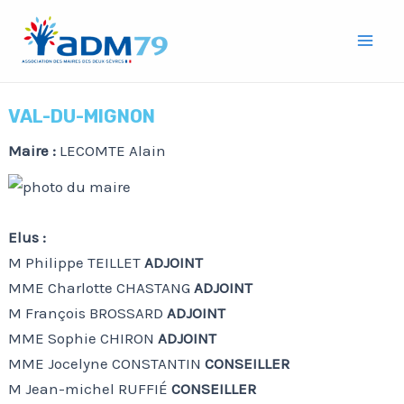
Aller
Mai
au
Men
contenu
VAL-DU-MIGNON
Maire :
LECOMTE Alain
Elus :
M Philippe TEILLET
ADJOINT
MME Charlotte CHASTANG
ADJOINT
M François BROSSARD
ADJOINT
MME Sophie CHIRON
ADJOINT
MME Jocelyne CONSTANTIN
CONSEILLER
M Jean-michel RUFFIÉ
CONSEILLER