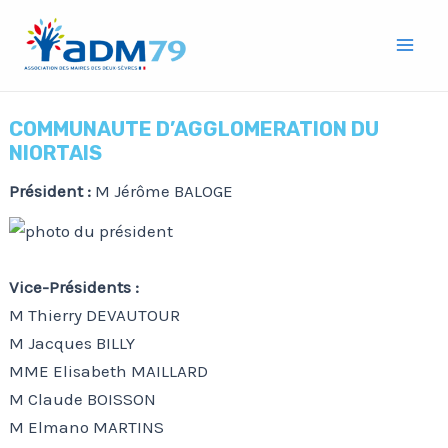
Aller
Mai
au
Men
contenu
COMMUNAUTE D’AGGLOMERATION DU
NIORTAIS
Président :
M Jérôme BALOGE
Vice-Présidents :
M Thierry DEVAUTOUR
M Jacques BILLY
MME Elisabeth MAILLARD
M Claude BOISSON
M Elmano MARTINS