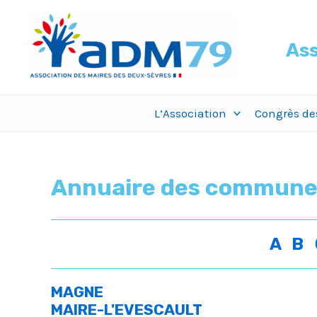
Aller
au
Ass
contenu
L’Association
Congrès des
Annuaire des commune
A
B
MAGNE
MAIRE-L'EVESCAULT