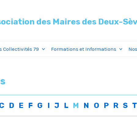
ociation des Maires des Deux-Sè
 Collectivités 79
Formations et Informations
Nos
s
C
D
E
F
G
I
J
L
M
N
O
P
R
S