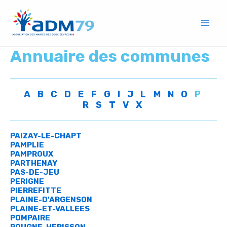
Aller
Mai
au
Men
contenu
Annuaire des communes
A
B
C
D
E
F
G
I
J
L
M
N
O
P
R
S
T
V
X
PAIZAY-LE-CHAPT
PAMPLIE
PAMPROUX
PARTHENAY
PAS-DE-JEU
PERIGNE
PIERREFITTE
PLAINE-D'ARGENSON
PLAINE-ET-VALLEES
POMPAIRE